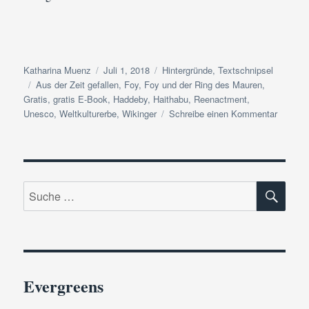
Autor
Veröffentlicht
Kategorien
Katharina Muenz
Juli 1, 2018
Hintergründe
,
Textschnipsel
Schlagwörter
am
Aus der Zeit gefallen
,
Foy
,
Foy und der Ring des Mauren
,
Gratis
,
gratis E-Book
,
Haddeby
,
Haithabu
,
Reenactment
,
zu
Unesco
,
Weltkulturerbe
,
Wikinger
Schreibe einen Kommentar
Haithab
&
das
Danewe
SU
Weltkul
Suche
|
nach:
Zur
Feier
des
Tages
„Foy
Evergreens
und
der