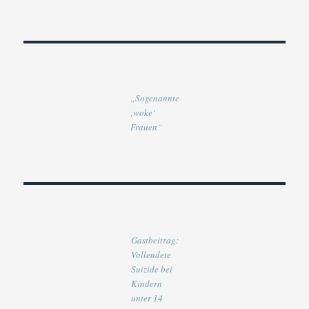
„Sogenannte
‚woke‘
Frauen“
Gastbeitrag:
Vollendete
Suizide bei
Kindern
unter 14