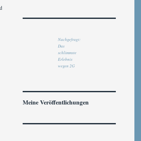
d
Nachgefragt:
Das
schlimmste
Erlebnis
wegen 2G
Meine Veröffentlichungen