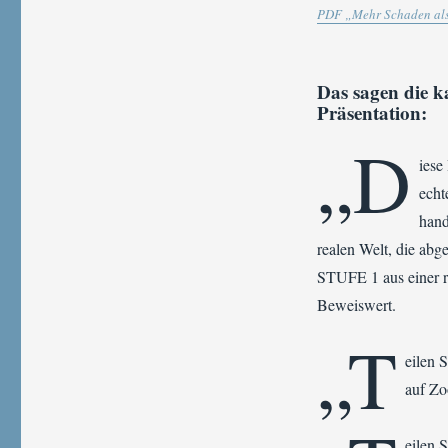
PDF „Mehr Schaden als
Das sagen die k
Präsentation:
„D
iese
echt
hand
realen Welt, die a
STUFE 1 aus einer ra
Beweiswert.
„T
eilen 
auf Zo
eilen 