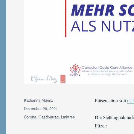
Autor
Katharina Muenz
Präsentation von
Can
Veröffentlicht
Dezember 26, 2021
am
Kategorien
Corona
,
Gastbeitrag
,
Linktree
Die Stellungnahme 
Pfizer: