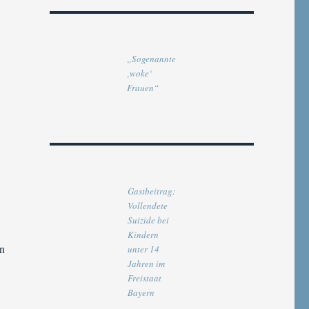
„Sogenannte
‚woke‘
Frauen“
Gastbeitrag:
Vollendete
Suizide bei
Kindern
en
unter 14
Jahren im
Freistaat
Bayern