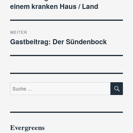
einem kranken Haus / Land
Beitrag:
WEITER
Gastbeitrag: Der Sündenbock
Nächster
Beitrag:
SU
Suche
nach:
Evergreens