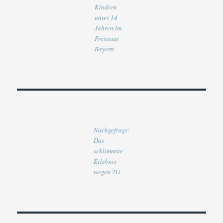
Kindern
unter 14
Jahren im
Freistaat
Bayern
Nachgefragt:
Das
schlimmste
Erlebnis
wegen 2G