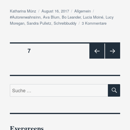
Autor
Veröffentlicht
Kategorien
Schlagwörter
Katharina Münz
August 16, 2017
Allgemein
am
#Autorenwahnsinn
,
Ava Blum
,
Bo Leander
,
Lucia Moiné
,
Lucy
zu
Moregan
,
Sandra Pulletz
,
Schreibbuddy
3 Kommentare
#Autorenwahn
#SommerlochE
Tag
Beitragsnavigation
16
SEITE
7
|
Partner
VOR
NÄC
in
HERI
HSTE
GE
SEIT
Crime
SEIT
E
E
SU
Suche
nach:
Evergreens