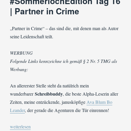
#SommerlochEdition Tag 16
Gibt
| Partner in Crime
es
überhaupt
noch
»Literatur«?
„Partner in Crime“ – das sind die, mit denen man als Autor
seine Leidenschaft teilt.
WERBUNG
Folgende Links kennzeichne ich gemäß § 2 Nr. 5 TMG als
Werbung:
An allererster Stelle steht da natülrich mein
Schreibbuddy
wunderbarer
, die beste Alpha-Leserin aller
Zeiten, meine entzückende, janusköpfige
Ava Blum Bo
Leander
, der gerade die Agenturen die Tür einrennen!
„#Autorenwahnsinn #SommerlochEdition Tag 16 | Partner in Cr
weiterlesen