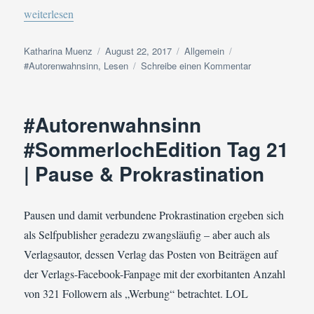
„#Autorenwahnsinn #SommerlochEdition Tag 22 | Mein Sommer-
weiterlesen
Autor
Veröffentlicht
Kategorien
Schlagwörter
Katharina Muenz
August 22, 2017
Allgemein
am
zu
#Autorenwahnsinn
,
Lesen
Schreibe einen Kommentar
#Autorenwahns
#SommerlochEd
Tag
#Autorenwahnsinn
22
|
#SommerlochEdition Tag 21
Mein
| Pause & Prokrastination
Sommer-
Leseplatz
Pausen und damit verbundene Prokrastination ergeben sich
als Selfpublisher geradezu zwangsläufig – aber auch als
Verlagsautor, dessen Verlag das Posten von Beiträgen auf
der Verlags-Facebook-Fanpage mit der exorbitanten Anzahl
von 321 Followern als „Werbung“ betrachtet. LOL