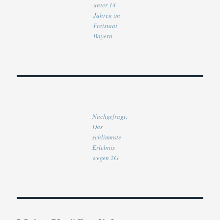
unter 14
Jahren im
Freistaat
Bayern
Nachgefragt:
Das
schlimmste
Erlebnis
wegen 2G