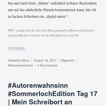
bin und mich beim „Malen“ ordentlich lesbarer Buchstaben
nur auf das säuberliche Pinseln konzentrieren kann, bin ich
in Sachen Schreiben ein „digital native“.
WIP – getippt auf der mit dem iPad gekoppelten Bluetooth-Tastatur –
auf dem Rücksitz im Auto bei der Rückfahrt aus den NL
„#Autorenwahnsinn #SommerlochEdition Tag 18 | Mein aktuelle
weiterlesen
Autor
Veröffentlicht
Kategorien
Schlagwörter
Katharina Münz
August 18, 2017
Allgemein
am
zu
#Autorenwahnsinn
4 Kommentare
#Autorenwahnsinn
#SommerlochEdition
Tag
#Autorenwahnsinn
18
|
#SommerlochEdition Tag 17
Mein
| Mein Schreibort an
aktuelles
Notiz“buch“