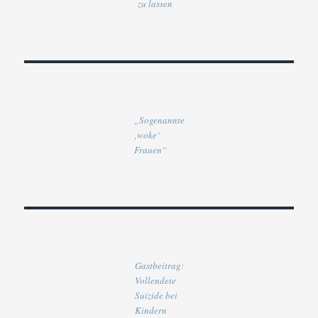
zu lassen
„Sogenannte
‚woke‘
Frauen“
Gastbeitrag:
Vollendete
Suizide bei
Kindern