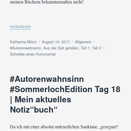
meinen Büchern bekanntermaßen nicht!
„#Autorenwahnsinn #SommerlochEdition Tag 19 | Hot! Ein heiße
weiterlesen
Autor
Veröffentlicht
Kategorien
Schlagwörter
Katharina Münz
August 19, 2017
Allgemein
am
#Autorenwahnsinn
,
Aus der Zeit gefallen
,
Teil 1
,
Teil 2
zu
Schreibe einen Kommentar
#Autorenwahnsinn
#SommerlochEdition
Tag
#Autorenwahnsinn
19
|
#SommerlochEdition Tag 18
Hot!
| Mein aktuelles
Ein
heißes
Notiz“buch“
Zitat
Da ich mit einer absolut unleserlichen Sauklaue „gesegnet“