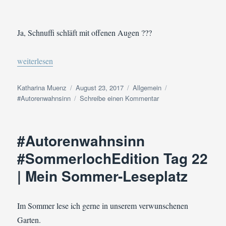
Ja, Schnuffi schläft mit offenen Augen ???
„#Autorenwahnsinn #SommerlochEdition Tag 23 | Entspannung
weiterlesen
Autor
Veröffentlicht
Kategorien
Schlagwörter
Katharina Muenz
August 23, 2017
Allgemein
am
zu
#Autorenwahnsinn
Schreibe einen Kommentar
#Autorenwahnsinn
#SommerlochEdition
Tag
#Autorenwahnsinn
23
|
#SommerlochEdition Tag 22
Entspannung
| Mein Sommer-Leseplatz
Im Sommer lese ich gerne in unserem verwunschenen
Garten.