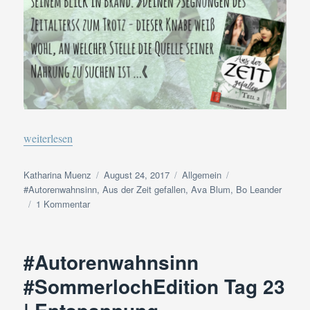
„#Autorenwahnsinn #SommerlochEdition Tag 24 | Mein Lieblings
weiterlesen
Autor
Veröffentlicht
Kategorien
Schlagwörter
Katharina Muenz
August 24, 2017
Allgemein
am
#Autorenwahnsinn
,
Aus der Zeit gefallen
,
Ava Blum
,
Bo Leander
zu
1 Kommentar
#Autorenwahnsinn
#SommerlochEdition
Tag
#Autorenwahnsinn
24
|
#SommerlochEdition Tag 23
Mein
Lieblingszitat