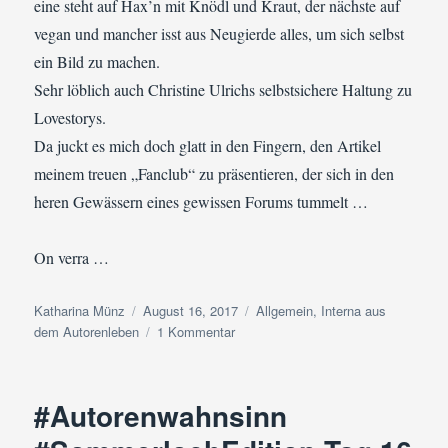
eine steht auf Hax’n mit Knödl und Kraut, der nächste auf
vegan und mancher isst aus Neugierde alles, um sich selbst
ein Bild zu machen.
Sehr löblich auch Christine Ulrichs selbstsichere Haltung zu
Lovestorys.
Da juckt es mich doch glatt in den Fingern, den Artikel
meinem treuen „Fanclub“ zu präsentieren, der sich in den
heren Gewässern eines gewissen Forums tummelt …
On verra …
Autor
Veröffentlicht
Kategorien
Katharina Münz
August 16, 2017
Allgemein
,
Interna aus
am
zu
dem Autorenleben
1 Kommentar
Interna
aus
dem
#Autorenwahnsinn
Autorenleben
|