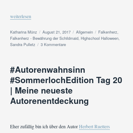
„#Autorenwahnsinn #SommerlochEdition Tag 21 | Pause & Prokr
weiterlesen
Autor
Veröffentlicht
Kategorien
Schlagwörter
Katharina Münz
August 21, 2017
Allgemein
Falkenherz
,
am
Falkenherz - Bewährung der Schildmaid
,
Highschool Halloween
,
zu
Sandra Pulletz
3 Kommentare
#Autorenwahnsinn
#SommerlochEdition
Tag
#Autorenwahnsinn
21
|
#SommerlochEdition Tag 20
Pause
| Meine neueste
&
Prokrastination
Autorenentdeckung
Eher zufällig bin ich über den Autor
Herbert Ruetters