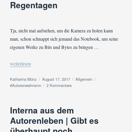
Regentagen
Tja, nicht mal aufstehen, um die Kamera zu holen kann
man, schon schnappt sich jemand das Notebook, um seine
eigenen Werke zu Bits und Bytes zu bringen …
„#Autorenwahnsinn #SommerlochEdition Tag 17 | Mein Schreibo
weiterlesen
Autor
Veröffentlicht
Kategorien
Schlagwörter
Katharina Münz
August 17, 2017
Allgemein
am
zu
#Autorenwahnsinn
2 Kommentare
#Autorenwahnsinn
#SommerlochEdition
Tag
Interna aus dem
17
|
Autorenleben | Gibt es
Mein
überhaupt noch
Schreibort