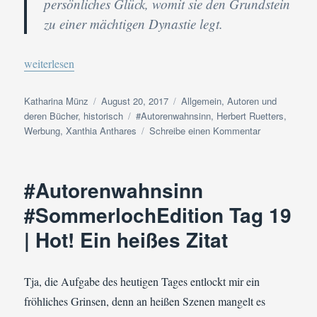
persönliches Glück, womit sie den Grundstein
zu einer mächtigen Dynastie legt.
„#Autorenwahnsinn #SommerlochEdition Tag 20 | Meine neuest
weiterlesen
Autor
Veröffentlicht
Kategorien
Katharina Münz
August 20, 2017
Allgemein
,
Autoren und
am
Schlagwörter
deren Bücher
,
historisch
#Autorenwahnsinn
,
Herbert Ruetters
,
zu
Werbung
,
Xanthia Anthares
Schreibe einen Kommentar
#Autorenwahn
#SommerlochE
Tag
#Autorenwahnsinn
20
|
#SommerlochEdition Tag 19
Meine
| Hot! Ein heißes Zitat
neueste
Autorenentde
Tja, die Aufgabe des heutigen Tages entlockt mir ein
fröhliches Grinsen, denn an heißen Szenen mangelt es