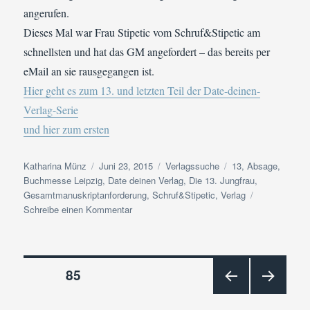
angerufen.
Dieses Mal war Frau Stipetic vom Schruf&Stipetic am
schnellsten und hat das GM angefordert – das bereits per
eMail an sie rausgegangen ist.
Hier geht es zum 13. und letzten Teil der Date-deinen-
Verlag-Serie
und hier zum ersten
Autor
Veröffentlicht
Kategorien
Schlagwörter
Katharina Münz
Juni 23, 2015
Verlagssuche
13
,
Absage
,
am
Buchmesse Leipzig
,
Date deinen Verlag
,
Die 13. Jungfrau
,
Gesamtmanuskriptanforderung
,
Schruf&Stipetic
,
Verlag
zu
Schreibe einen Kommentar
Absage
[Edit:]
Gesamtmanuskriptanforderung
Beitragsnavigation
2
SEITE
85
(Date
deinen
VOR
NÄC