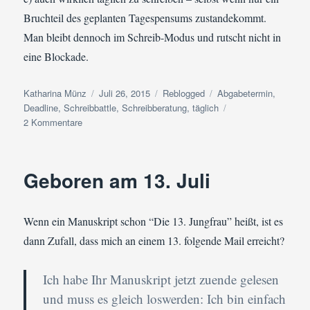
Bruchteil des geplanten Tagespensums zustandekommt.
Man bleibt dennoch im Schreib-Modus und rutscht nicht in
eine Blockade.
Autor
Veröffentlicht
Kategorien
Schlagwörter
Katharina Münz
Juli 26, 2015
Reblogged
Abgabetermin
,
am
Deadline
,
Schreibbattle
,
Schreibberatung
,
täglich
zu
2 Kommentare
Reblogged:
Der
fiese
Geboren am 13. Juli
Einsendeschluss:
Wie
man
Wenn ein Manuskript schon “Die 13. Jungfrau” heißt, ist es
mit
einer
dann Zufall, dass mich an einem 13. folgende Mail erreicht?
Deadline
umgehen
Ich habe Ihr Manuskript jetzt zuende gelesen
kann
und muss es gleich loswerden: Ich bin einfach