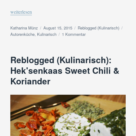
„Reblogged (Kulinarisch): Hek’senkaas Sweet Chili & Koriander
weiterlesen
Autor
Veröffentlicht
Kategorien
Schlag
Katharina Münz
August 15, 2015
Reblogged (Kulinarisch)
am
zu
Autorenküche
,
Kulinarisch
1 Kommentar
Reblogged
(Kulinarisch):
Hek’senkaas
Reblogged (Kulinarisch):
Sweet
Chili
Hek'senkaas Sweet Chili &
&
Koriander
Koriander