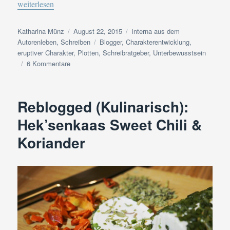
„Interna aus dem Autorenleben | Charakterkonstruktion vs. „erupt
weiterlesen
Autor
Veröffentlicht
Kategorien
Katharina Münz
August 22, 2015
Interna aus dem
am
Schlagwörter
Autorenleben
,
Schreiben
Blogger
,
Charakterentwicklung
,
eruptiver Charakter
,
Plotten
,
Schreibratgeber
,
Unterbewusstsein
zu
6 Kommentare
Interna
aus
dem
Reblogged (Kulinarisch):
Autorenleben
|
Hek’senkaas Sweet Chili &
Charakterkonstruktion
Koriander
vs.
„eruptiver
Charakter“