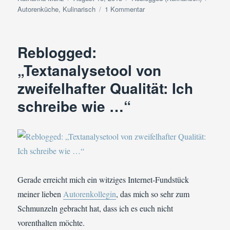
am
zu
Autorenküche
,
Kulinarisch
1 Kommentar
Reblogged
(Kulinarisch):
Hek'senkaas
Reblogged:
Sweet
Chili
„Textanalysetool von
&
zweifelhafter Qualität: Ich
Koriander
schreibe wie …“
Gerade erreicht mich ein witziges Internet-Fundstück
meiner lieben
Autorenkollegin
, das mich so sehr zum
Schmunzeln gebracht hat, dass ich es euch nicht
vorenthalten möchte.