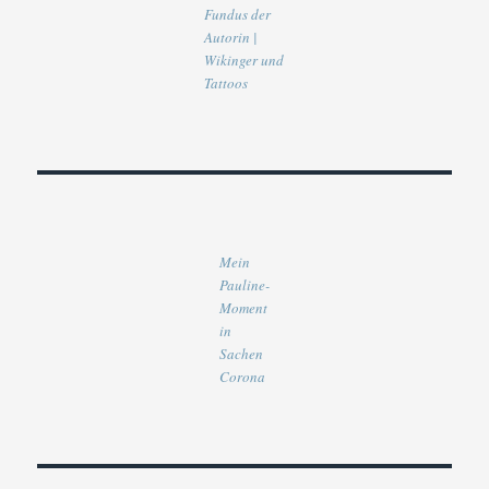
Fundus der
Autorin |
Wikinger und
Tattoos
Mein
Pauline-
Moment
in
Sachen
Corona