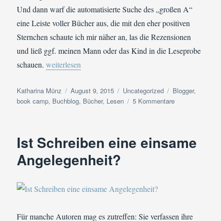
Und dann warf die automatisierte Suche des „großen A“
eine Leiste voller Bücher aus, die mit den eher positiven
Sternchen schaute ich mir näher an, las die Rezensionen
und ließ ggf. meinen Mann oder das Kind in die Leseprobe
„Der Buchblogger – Das unbekannte Wesen“
schauen.
weiterlesen
Autor
Veröffentlicht
Kategorien
Schlagwörter
Katharina Münz
August 9, 2015
Uncategorized
Blogger
,
am
zu
book camp
,
Buchblog
,
Bücher
,
Lesen
5 Kommentare
Der
Buchblogger
–
Ist Schreiben eine einsame
Das
unbekannte
Angelegenheit?
Wesen
Für manche Autoren mag es zutreffen: Sie verfassen ihre