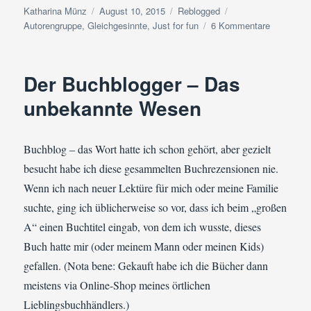
Autor
Veröffentlicht
Kategorien
Schlagwörter
Katharina Münz
August 10, 2015
Reblogged
am
zu
Autorengruppe
,
Gleichgesinnte
,
Just for fun
6 Kommentare
Reblogged
"Textanal
von
Der Buchblogger – Das
zweifelhaf
Qualität:
unbekannte Wesen
Ich
schreibe
wie
Buchblog – das Wort hatte ich schon gehört, aber gezielt
…"
besucht habe ich diese gesammelten Buchrezensionen nie.
Wenn ich nach neuer Lektüre für mich oder meine Familie
suchte, ging ich üblicherweise so vor, dass ich beim „großen
A“ einen Buchtitel eingab, von dem ich wusste, dieses
Buch hatte mir (oder meinem Mann oder meinen Kids)
gefallen. (Nota bene: Gekauft habe ich die Bücher dann
meistens via Online-Shop meines örtlichen
Lieblingsbuchhändlers.)