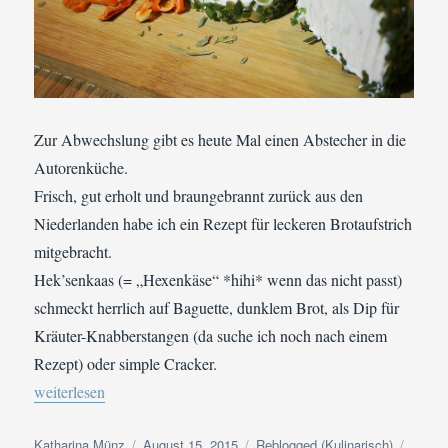
Zur Abwechslung gibt es heute Mal einen Abstecher in die
Autorenküche.
Frisch, gut erholt und braungebrannt zurück aus den
Niederlanden habe ich ein Rezept für leckeren Brotaufstrich
mitgebracht.
Hek’senkaas (= „Hexenkäse“ *hihi* wenn das nicht passt)
schmeckt herrlich auf Baguette, dunklem Brot, als Dip für
Kräuter-Knabberstangen (da suche ich noch nach einem
Rezept) oder simple Cracker.
„Reblogged (Kulinarisch): Hek'senkaas Sweet Chili & Koriander
weiterlesen
Autor
Veröffentlicht
Kategorien
Schlag
Katharina Münz
August 15, 2015
Reblogged (Kulinarisch)