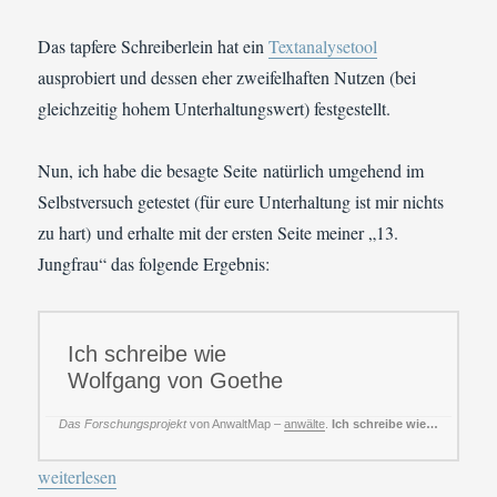
Das tapfere Schreiberlein hat ein
Textanalysetool
ausprobiert und dessen eher zweifelhaften Nutzen (bei
gleichzeitig hohem Unterhaltungswert) festgestellt.
Nun, ich habe die besagte Seite natürlich umgehend im
Selbstversuch getestet (für eure Unterhaltung ist mir nichts
zu hart) und erhalte mit der ersten Seite meiner „13.
Jungfrau“ das folgende Ergebnis:
Ich schreibe wie
Wolfgang von Goethe
Das Forschungsprojekt
von AnwaltMap –
anwälte
.
Ich schreibe wie…
„Reblogged: „Textanalysetool von zweifelhafter Qualität: Ich sc
weiterlesen