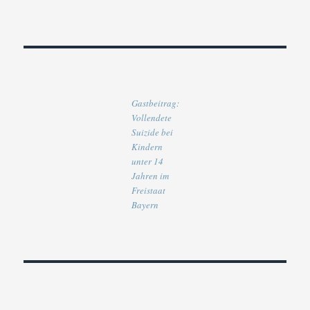
Gastbeitrag:
Vollendete
Suizide bei
Kindern
unter 14
Jahren im
Freistaat
Bayern