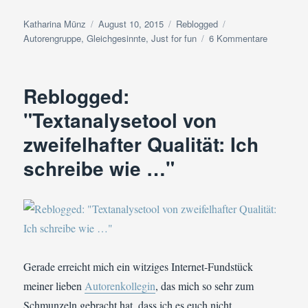
Autor
Veröffentlicht
Kategorien
Schlagwörter
Katharina Münz
August 10, 2015
Reblogged
am
zu
Autorengruppe
,
Gleichgesinnte
,
Just for fun
6 Kommentare
Reblogged
„Textanaly
von
Reblogged:
zweifelhaf
Qualität:
"Textanalysetool von
Ich
zweifelhafter Qualität: Ich
schreibe
wie
schreibe wie …"
…“
Gerade erreicht mich ein witziges Internet-Fundstück
meiner lieben
Autorenkollegin
, das mich so sehr zum
Schmunzeln gebracht hat, dass ich es euch nicht