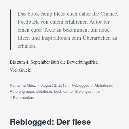
Das book-camp bietet euch daher die Chance,
Feedback von einem erfahrenen Autor für
einen eurer Texte zu bekommen, um neue
Ideen und Inspirationen zum Überarbeiten zu
erhalten.
Bis zum 4. September läuft die Bewerbungsfrist.
Viel Glück!
Autor
Veröffentlicht
Kategorien
Schlagwörter
Katharina Münz
August 2, 2015
Reblogged
Alphaleser
,
am
Autorengruppe
,
Betaleser
,
book camp
,
Gleichgesinnte
zu
4 Kommentare
Ist
Schreiben
eine
Reblogged: Der fiese
einsame
Angelegenheit?