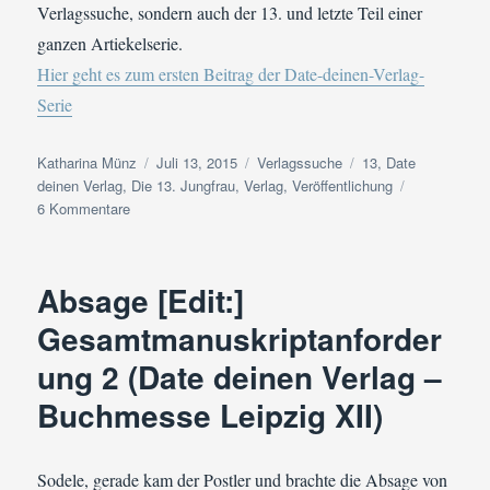
Verlagssuche, sondern auch der 13. und letzte Teil einer
ganzen Artiekelserie.
Hier geht es zum ersten Beitrag der Date-deinen-Verlag-
Serie
Autor
Veröffentlicht
Kategorien
Schlagwörter
Katharina Münz
Juli 13, 2015
Verlagssuche
13
,
Date
am
deinen Verlag
,
Die 13. Jungfrau
,
Verlag
,
Veröffentlichung
zu
6 Kommentare
Geboren
am
13.
Absage [Edit:]
Juli
Gesamtmanuskriptanforder
ung 2 (Date deinen Verlag –
Buchmesse Leipzig XII)
Sodele, gerade kam der Postler und brachte die
Absage
von