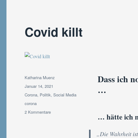
Covid killt
Dass ich n
Autor
Katharina Muenz
Veröffentlicht
Januar 14, 2021
…
am
Kategorien
Corona
,
Politik
,
Social Media
Schlagwörter
corona
zu
2 Kommentare
… hätte ich 
Covid
killt
„Die Wahrheit ist