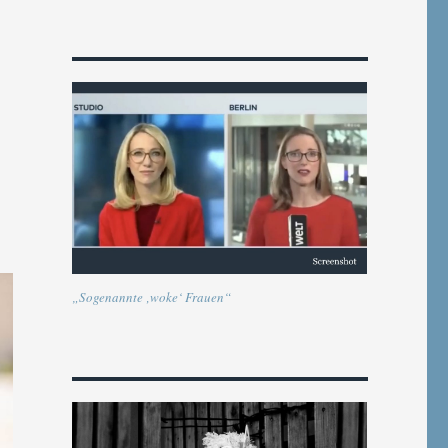
„Sogenannte ‚woke‘ Frauen“