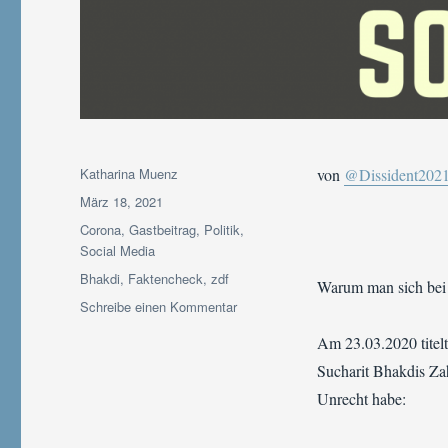
Autor
Katharina Muenz
von
@Dissident202
Veröffentlicht
März 18, 2021
am
Kategorien
Corona
,
Gastbeitrag
,
Politik
,
Social Media
Schlagwörter
Bhakdi
,
Faktencheck
,
zdf
Warum man sich be
zu
Schreibe einen Kommentar
Gastbeitrag:
Am 23.03.2020 titel
Eine
Entschuldigung
Sucharit Bhakdis Za
an
Unrecht habe:
Bhakdi