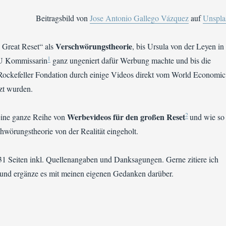
Beitragsbild von
Jose Antonio Gallego Vázquez
auf
Unspla
Verschwörungstheorie
 Great Reset“ als
, bis Ursula von der Leyen in
1
EU Kommissarin
ganz ungeniert dafür Werbung machte und bis die
ockefeller Fondation durch einige Videos direkt vom World Economic
t wurden.
2
Werbevideos für den großen Reset
 eine ganze Reihe von
und wie so
hwörungstheorie von der Realität eingeholt.
1 Seiten inkl. Quellenangaben und Danksagungen. Gerne zitiere ich
 und ergänze es mit meinen eigenen Gedanken darüber.
sion zum Buch „The Great Reset“ von Klaus Schwab“