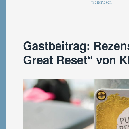
„Gastbeitrag: Eine 
weiterlesen
Gastbeitrag: Reze
Great Reset“ von 