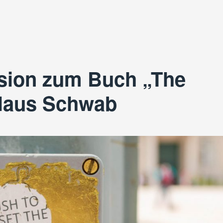
Entschuldigung an Bhakdi“
nsion zum Buch „The
Klaus Schwab