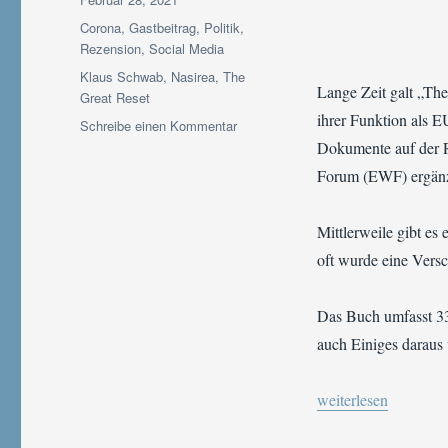
am
Kategorien
Corona
,
Gastbeitrag
,
Politik
,
Rezension
,
Social Media
Schlagwörter
Klaus Schwab
,
Nasirea
,
The
Lange Zeit galt „The
Great Reset
ihrer Funktion als 
zu
Schreibe einen Kommentar
Gastbeitrag:
Dokumente auf der R
Rezension
Forum (EWF) ergänz
zum
Buch
„The
Mittlerweile gibt es
Great
oft wurde eine Versc
Reset“
von
Klaus
Das Buch umfasst 33
Schwab
auch Einiges daraus
„Gastbeitrag: Rezen
weiterlesen