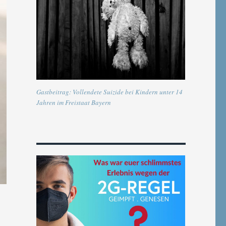
Gastbeitrag: Vollendete Suizide bei Kindern unter 14
Jahren im Freistaat Bayern