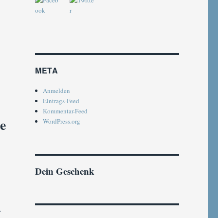
META
Anmelden
Eintrags-Feed
Kommentar-Feed
e
WordPress.org
Dein Geschenk
r